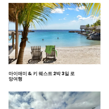
3.마이애미 베이 프라이빗보트 4시간
4. 베이사이드 마켓플레이스
호텔숙박
야경(옵션) / by group $300
베이사이드 마켓플레이스
브리켈 다운타운
마이애미 & 키 웨스트 2박 3일 로
망여행
키비즈케인 야경포인트
다섯째날