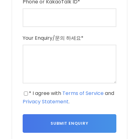
Phone or KakaoTalk ID
*
둘째날
1. Highway 95 to US 1(overseas Highway)
2. Key Largo 혹은 Islamorada 포토죤
Your Enquiry/문의 하세요
*
3. ROBBIE’S TARPON FEED(펠리칸,타폰물고기 먹
이주기)
4. 7 Miles Bridge
4. Southernmost Point
5. 키웨스트 마리나
6. MallorySunset Pier(키웨스트 최고의 석양, 라이
* I agree with
Terms of Service
and
브 뮤직 & 칵테일)
Privacy Statement
.
7. Duval St (Sloppy joe’s bar)
8. 호텔 체크인: Key West
셋째날