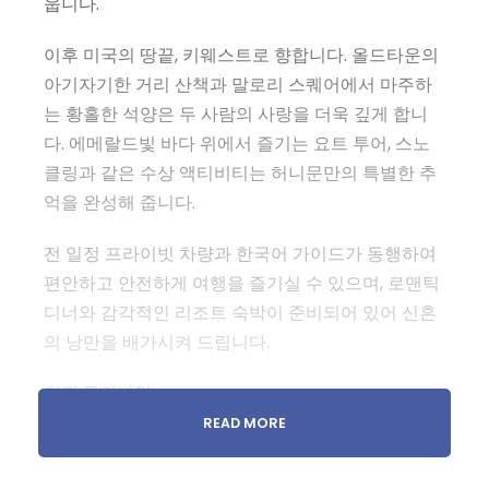
웁니다.
이후 미국의 땅끝, 키웨스트로 향합니다. 올드타운의
아기자기한 거리 산책과 말로리 스퀘어에서 마주하
는 황홀한 석양은 두 사람의 사랑을 더욱 깊게 합니
다. 에메랄드빛 바다 위에서 즐기는 요트 투어, 스노
클링과 같은 수상 액티비티는 허니문만의 특별한 추
억을 완성해 줍니다.
전 일정 프라이빗 차량과 한국어 가이드가 동행하여
편안하고 안전하게 여행을 즐기실 수 있으며, 로맨틱
디너와 감각적인 리조트 숙박이 준비되어 있어 신혼
의 낭만을 배가시켜 드립니다.
견적 문의바람
READ MORE
‘Sunset & Romance – 마이애미·키웨스트 6박 7일
허니문’은 단순한 여행이 아니라, 두 사람이 함께 걸