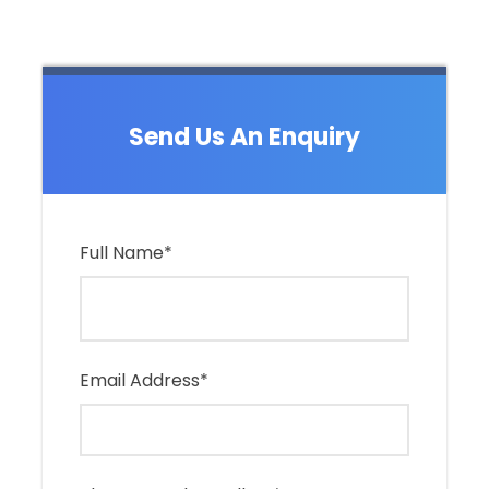
어갈 삶의 첫 페이지를 빛나게 하는 특별한 여정입니
다.”
Send Us An Enquiry
여행일정
첫째날
Full Name
*
마이애미 도착
마이애미 비치 고급레스토란에서 저녁식사
Email Address
*
호텔휴식