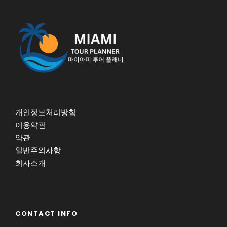
Worth Ave가 우아한 품격을 더하고, The Square
(플로리디안의 맛집,카페,문화, 엔터테인먼등 가장 트
렌디한 라이프스타일을 볼수있는곳),미국골프의 본
고지이자 천국인 진정한 휴양지
6. 호텔 휴식
여섯째날
개인정보처리방침
이용약관
약관
올란도 디즈니로 이동
일반주의사항
회사소개
유니버샬 스튜디오, 디즈니월드, 씨월드 테마 파크
중에서 선택 올데이
호텔휴식
CONTACT INFO