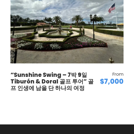
1. 미동부에서 가장 볼거리 먹거리가 많은 스펙타클한
100킬로 A1A 강변드라이브.
2.Sunny Isles Beach “억만장자들의 해변”, 세계적
인 브랜드들이 지은 ‘꿈의 궁전’이 서 있는 곳입니다.
Armani의 우아함, Porsche의 혁신, Bentley의 품
격, Regalia의 절대적 프라이버시가 모여 ‘럭셔리의
집합체’가 된 곳.
3. Fort Lauderdale 운하와 요트가 어우러진 포트 로
“Sunshine Swing – 7박 9일
From
더데일은 ‘미국의 베네치아’라 불리는 수상 도시입니
$7,000
Tiburón & Doral 골프 투어” 골
다. 라스 올라스 대로의 세련된 거리와 해변의 낭만,
프 인생에 남을 단 하나의 여정
수변을 따라 구비구비 펼쳐진300킬로의 운하를 경
험하는것은 여행의 품격을 높여줍니다.
4.Sawgrass Mills Premium Outlet 쇼핑
5.Palm beach, 마라라고 트럼프대통령 별장이 있는
럭셔리스타일의 휴양지 세계적인 부티크가 늘어선