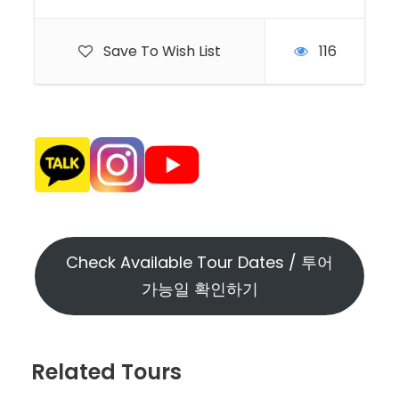
Save To Wish List
116
1.Boat & Water activity 젯트스키 & 스노클링등등
(옵션)
2.The Hemingway Home and Museum(옵션),
3.트루만 리틀 화이트하우스
4.Bahia Honda Railroad Bridge,
5. Key Largo나 Islamorada에서 석식후 마이애미
로이동
로맨틱 기념결혼식(옵션)
Check Available Tour Dates / 투어
가능일 확인하기
네째날
Related Tours
1. 에버글레이드 보트투어
2. 리틀 하바나