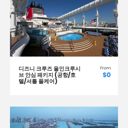
디즈니 크루즈 올인크루시
From
$0
브 안심 패키지 (공항/호
텔/셔틀 풀케어)