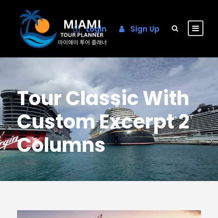
Login
Sign Up
Tour Classic With
Custom Excerpt 2
Columns