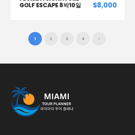
$8,000
GOLF ESCAPE 8박10일
1
2
3
4