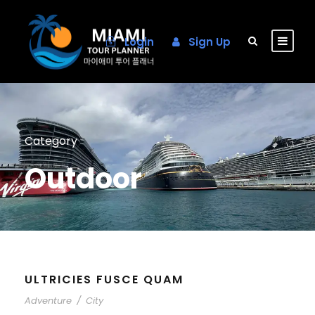
Login
Sign Up
Category
Outdoor
ULTRICIES FUSCE QUAM
Adventure
/
City