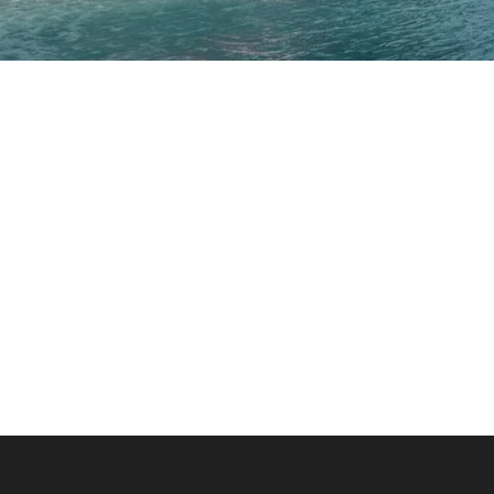
Inceptos Bibm Sem
Porta Justo
Zermatt Switzerland
Tortor Vehic
Inceptos Vestibulum Ipsum Elit
Vulputate Li