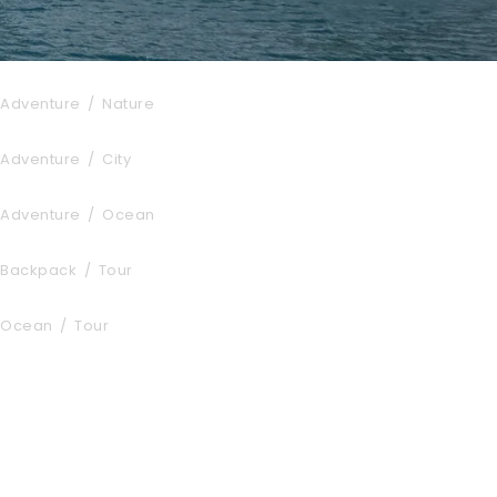
Fusce Pelleque Conse
Adventure
/
Nature
Tortor Vehicula Inceptos
Adventure
/
City
Inceptos Vestibulum Ipsum Elit
Adventure
/
Ocean
Nibh Dapibus Cursus
Backpack
/
Tour
Bibendum Ornare Tortor
Ocean
/
Tour