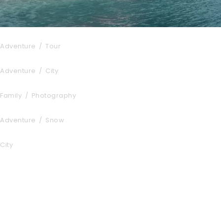
Inceptos Bibm Sem
Adventure
/
Tour
Ultricies Fusce Quam
Adventure
/
City
Aenean Amet Inceptos
Family
/
Photography
Vulputate Ligula Aenean
Adventure
/
Snow
Cras Dapibus Ornare
City