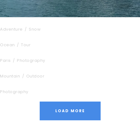
Porta Justo
Adventure
/
Snow
Zermatt Switzerland
Ocean
/
Tour
Great Paris
Paris
/
Photography
Aenean Porta Tortor
Mountain
/
Outdoor
Purus Ridiculus Etiam Aenean
Photography
LOAD MORE