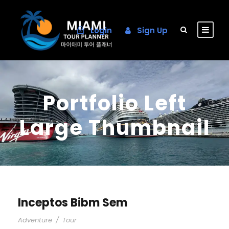
Login
Sign Up
Portfolio Left
Large Thumbnail
Inceptos Bibm Sem
Adventure
/
Tour