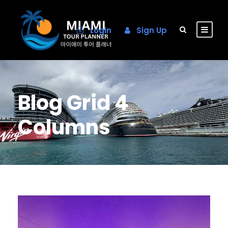
Login
Sign Up
Blog Grid 4
Columns